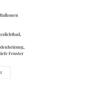
 Balkonen
eslichtbad,
odenheizung,
tiefe Fenster
t