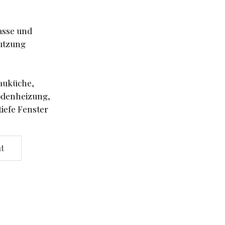
asse und
Nutzung
bauküche,
odenheizung,
tiefe Fenster
t